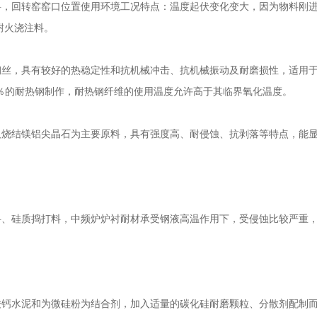
料，回转窑窑口位置使用环境工况特点：温度起伏变化变大，因为物料刚
耐火浇注料。
钢丝，具有较好的热稳定性和抗机械冲击、抗机械振动及耐磨损性，适用
9％～35％的耐热钢制作，耐热钢纤维的使用温度允许高于其临界氧化温度。
及烧结镁铝尖晶石为主要原料，具有强度高、耐侵蚀、抗剥落等特点，能
料、硅质捣打料，中频炉炉衬耐材承受钢液高温作用下，受侵蚀比较严重
酸钙水泥和为微硅粉为结合剂，加入适量的碳化硅耐磨颗粒、分散剂配制