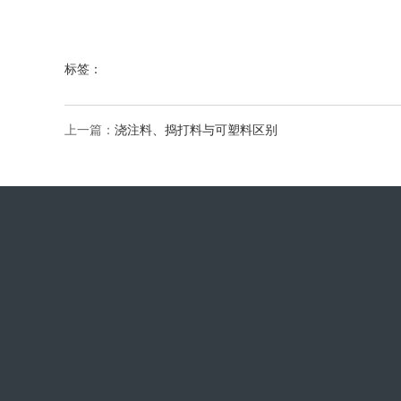
标签：
上一篇：
浇注料、捣打料与可塑料区别