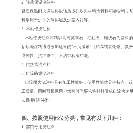
2. 轻质保温浇注料
轻质保温耐火浇注料以轻质多孔耐火材料为骨料和掺合料，
料常用于炉子的隔热层及炉盖内衬等。
3. 不粘铝浇注料
不粘铝浇注料材料以高纯莫来石、红柱石、硅线石为基料的
粘铝浇注料通过添加适量的“不润湿剂”（如高纯氧化铬、复
腐蚀性、抗冲刷性、不沾铝和渣功能。
4. 抗热震浇注料
5. 自流防爆浇注料
自流耐火浇注料具有施工性能好，使用性能优异等特点。该
工质量。同时可根据用户烘烤时间要求将材料做成自流快速
6. 耐酸浇注料
四、按照使用部位分类，常见有以下几种：
1. 窑口专用浇注料