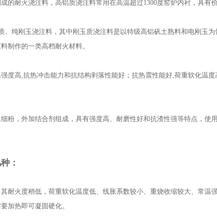
成的耐火浇注料，高铝质浇注料常用在高温超过1300度窑炉内衬，具有
为刚玉质、纯刚玉浇注料，其中刚玉质浇注料是以特级高铝矾土熟料和电刚玉
原料制作的一类高档耐火材料。
强度高,抗热冲击能力和抗结构剥落性能好；抗热震性能好,荷重软化温度
粉，外加结合剂组成，具有强度高、耐磨性好和抗渣性强等特点，使用温度
几种：
，其耐火度稍低，荷重软化温度低、线胀系数较小、重烧收缩较大、常温
需要加热即可凝固硬化。