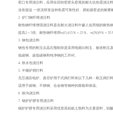
窑口专用浇注料，应用在回转窑窑头窑尾的耐火抗热震浇注
业依据这 一状况研发这种热震可靠性好、易粘接窑皮的耐磨
2. 炉门钢纤维浇注料
耐热钢纤维增强浇注料是在耐火浇注料中掺人短而细的耐热
提高2～5倍。耐热钢纤维用w(Cr)15％～25％、w(Ni)
3. 钢包浇注料
钢包专用的刚玉尖晶石预制块是采用电熔白刚玉、板状刚玉
低碳钢、超低碳钢和纯净钢的工作衬。
4. 铁水包浇注料
5. 中频炉捣打料
无芯感应电炉、真空炉用干式捣打料有以下几种：刚玉捣打
适用于碳钢、不锈钢、合金钢等钢种的熔炼和保温。
6. 铁沟浇注料
7. 锅炉炉膛专用浇注料
锅炉炉膛专用浇注料采用优质高铝矾土熟料为主要原料，铝