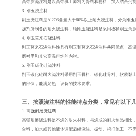
高铝质浇注料是以高铝矾土原料为骨料和粉料，加入结合剂制
3. 刚玉浇注料
刚玉浇注料是Al2O3含量大于80%以上耐火浇注料，分
加剂所制备的耐火浇注料，纯刚玉浇注料是采用板状刚玉为
4. 刚玉莫来石浇注料
刚玉莫来石浇注料性具有刚玉和莫来石浇注料共同优点；高温
磨衬里和其它高温窑炉的内衬。
5. 刚玉碳化硅浇注料
刚玉碳化硅耐火浇注料采用刚玉骨料、碳化硅骨料、软质黏土细
的部位，能满足热工设备的技术要求。
三、按照浇注料的性能特点分类，常见有以下
1.
高强耐磨浇注料
高强耐磨浇注料是不烧的耐火材料，与烧成的耐火制品相比
合料，加水或其他液体调配后经浇注、振动、捣打施工，不