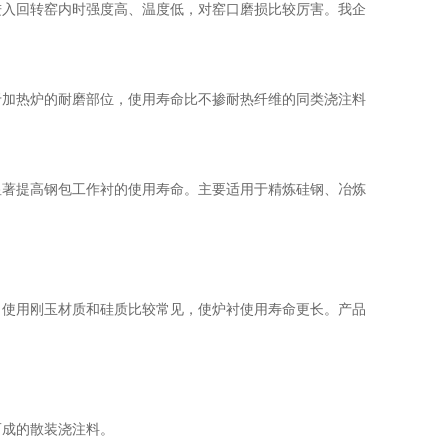
进入回转窑内时强度高、温度低，对窑口磨损比较厉害。我企
于加热炉的耐磨部位，使用寿命比不掺耐热纤维的同类浇注料
显著提高钢包工作衬的使用寿命。主要适用于精炼硅钢、冶炼
，使用刚玉材质和硅质比较常见，使炉衬使用寿命更长。产品
而成的散装浇注料。