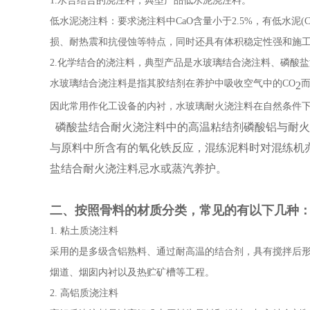
1.水合结合的浇注料，典型产品低水泥浇注料。
低水泥浇注料：要求浇注料中CaO含量小于2.5%，有低水泥(C
损、耐热震和抗侵蚀等特点，同时还具有体积稳定性强和施
2.化学结合的浇注料，典型产品是水玻璃结合浇注料、磷酸
水玻璃结合浇注料是指其胶结剂在养护中吸收空气中的CO
2
因此常用作化工设备的内衬，水玻璃耐火浇注料在自然条件
磷酸盐结合耐火浇注料中的高温粘结剂磷酸铝与耐火
与原料中所含有的氧化铁反应，混练泥料时对混练机亦
盐结合耐火浇注料忌水或蒸汽养护。
二、按照骨料的材质分类，常见的有以下几种
1. 粘土质浇注料
采用的是多级含铝熟料、通过耐高温的结合剂，具有搅拌后形成
烟道、烟囱内衬以及热贮矿槽等工程。
2. 高铝质浇注料