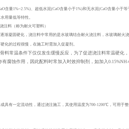
aO含量1%~2.5%)、超低水泥(CaO含量小于1%)和无水泥(CaO含量小
工水用量低等特性。
盐浇注料（称为耐火可塑料）
而逐渐凝固硬化，浇注料中常用的是水玻璃结合耐火浇注料，水玻璃耐火
下硬化的过程很慢，在施工时需加入促凝剂。
骨料常温条件下仅仅发生缓慢反应，为了促进浇注料常温硬化，
有腐蚀作用，因此配料时常加入时效抑制剂，如加入0.15%NH
：
具有一定流动性，通过浇注施工，其使用温度为700-1200℃，可用