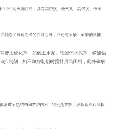
于等于0.2%)耐火浇注料，具有高密度、低气孔、高强度、低磨
浇注料除了有耐高温的性能之外，它还有耐酸、耐磨的性能，
常使用硬化剂，如矾土水泥、铝酸钙水泥等，磷酸铝
-66抑制剂，如不加抑制剂时搅拌后当困料，此外磷酸
于整体承重耐热结构和窑炉内衬，特别是在热工设备基础和底板