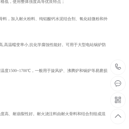
价格低，使用整体强度高等优良特点；
为骨料，加入耐火粉料、纯铝酸钙水泥结合剂、氧化硅微粉和外
高,高温蠕变率小,抗化学腐蚀性能好。可用于大型电站锅炉防
1500~1700℃，一般用于旋风炉、沸腾炉和锅炉等易磨损
强度高、耐崩裂性好。耐火浇注料由耐火骨料和结合剂组成混