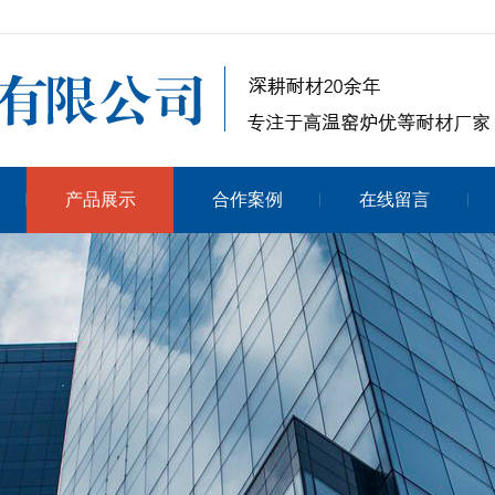
产品展示
合作案例
在线留言