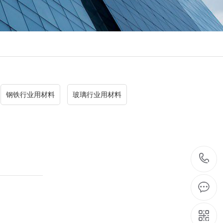
钢铁行业用材料
玻璃行业用材料