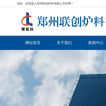
您好，欢迎进入郑州联创炉料有限公司官网！
网站首页
关于我们
新闻中心